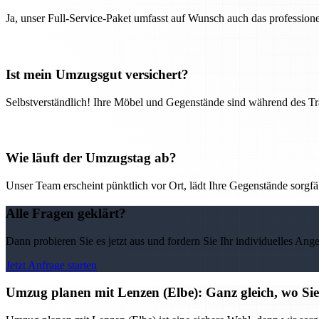
Ja, unser Full-Service-Paket umfasst auf Wunsch auch das professio
Ist mein Umzugsgut versichert?
Selbstverständlich! Ihre Möbel und Gegenstände sind während des Tra
Wie läuft der Umzugstag ab?
Unser Team erscheint pünktlich vor Ort, lädt Ihre Gegenstände sorgfälti
Alle Fragen geklärt?
Dann probieren Sie es jetzt aus und fordern Sie Ihr individuelles Ang
Jetzt Anfrage starten
Umzug planen mit Lenzen (Elbe): Ganz gleich, wo Sie