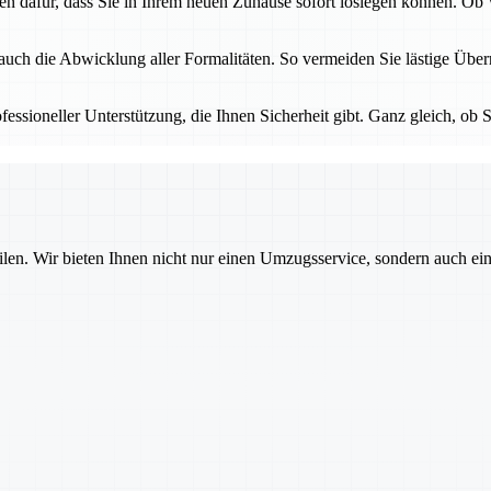
gen dafür, dass Sie in Ihrem neuen Zuhause sofort loslegen können. O
 auch die Abwicklung aller Formalitäten. So vermeiden Sie lästige Üb
essioneller Unterstützung, die Ihnen Sicherheit gibt. Ganz gleich, ob S
ilen. Wir bieten Ihnen nicht nur einen Umzugsservice, sondern auch ei