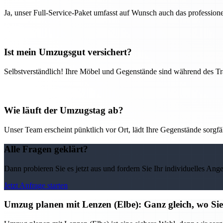
Ja, unser Full-Service-Paket umfasst auf Wunsch auch das professio
Ist mein Umzugsgut versichert?
Selbstverständlich! Ihre Möbel und Gegenstände sind während des Tra
Wie läuft der Umzugstag ab?
Unser Team erscheint pünktlich vor Ort, lädt Ihre Gegenstände sorgfälti
Alle Fragen geklärt?
Dann probieren Sie es jetzt aus und fordern Sie Ihr individuelles Ang
Jetzt Anfrage starten
Umzug planen mit Lenzen (Elbe): Ganz gleich, wo Sie