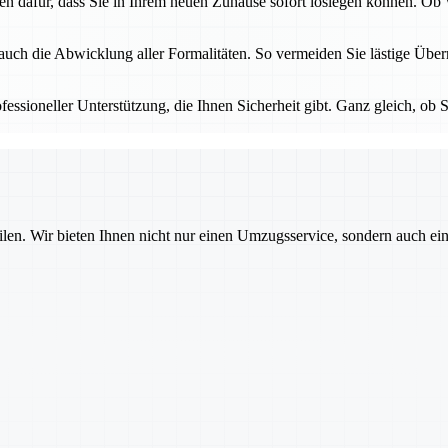
gen dafür, dass Sie in Ihrem neuen Zuhause sofort loslegen können. O
 auch die Abwicklung aller Formalitäten. So vermeiden Sie lästige Üb
essioneller Unterstützung, die Ihnen Sicherheit gibt. Ganz gleich, ob S
ilen. Wir bieten Ihnen nicht nur einen Umzugsservice, sondern auch ei