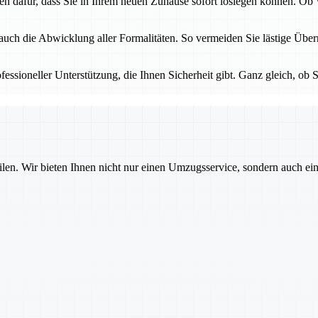
gen dafür, dass Sie in Ihrem neuen Zuhause sofort loslegen können. O
 auch die Abwicklung aller Formalitäten. So vermeiden Sie lästige Üb
essioneller Unterstützung, die Ihnen Sicherheit gibt. Ganz gleich, ob S
ilen. Wir bieten Ihnen nicht nur einen Umzugsservice, sondern auch ei