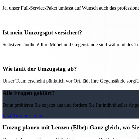
Ja, unser Full-Service-Paket umfasst auf Wunsch auch das professio
Ist mein Umzugsgut versichert?
Selbstverständlich! Ihre Möbel und Gegenstände sind während des Tra
Wie läuft der Umzugstag ab?
Unser Team erscheint pünktlich vor Ort, lädt Ihre Gegenstände sorgfälti
Alle Fragen geklärt?
Dann probieren Sie es jetzt aus und fordern Sie Ihr individuelles Ang
Jetzt Anfrage starten
Umzug planen mit Lenzen (Elbe): Ganz gleich, wo Sie