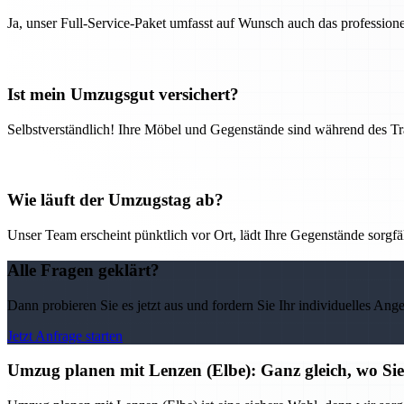
Ja, unser Full-Service-Paket umfasst auf Wunsch auch das professio
Ist mein Umzugsgut versichert?
Selbstverständlich! Ihre Möbel und Gegenstände sind während des Tra
Wie läuft der Umzugstag ab?
Unser Team erscheint pünktlich vor Ort, lädt Ihre Gegenstände sorgfälti
Alle Fragen geklärt?
Dann probieren Sie es jetzt aus und fordern Sie Ihr individuelles Ang
Jetzt Anfrage starten
Umzug planen mit Lenzen (Elbe): Ganz gleich, wo Sie