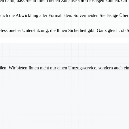
gen dafür, dass Sie in Ihrem neuen Zuhause sofort loslegen können. O
 auch die Abwicklung aller Formalitäten. So vermeiden Sie lästige Üb
essioneller Unterstützung, die Ihnen Sicherheit gibt. Ganz gleich, ob S
ilen. Wir bieten Ihnen nicht nur einen Umzugsservice, sondern auch ei