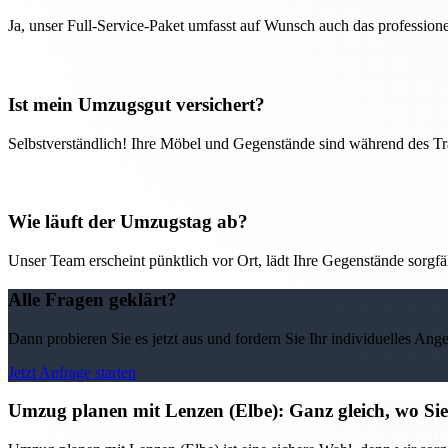
Ja, unser Full-Service-Paket umfasst auf Wunsch auch das professio
Ist mein Umzugsgut versichert?
Selbstverständlich! Ihre Möbel und Gegenstände sind während des Tra
Wie läuft der Umzugstag ab?
Unser Team erscheint pünktlich vor Ort, lädt Ihre Gegenstände sorgfälti
Alle Fragen geklärt?
Dann probieren Sie es jetzt aus und fordern Sie Ihr individuelles Ang
Jetzt Anfrage starten
Umzug planen mit Lenzen (Elbe): Ganz gleich, wo Sie