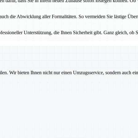
gen dafür, dass Sie in Ihrem neuen Zuhause sofort loslegen können. O
 auch die Abwicklung aller Formalitäten. So vermeiden Sie lästige Üb
essioneller Unterstützung, die Ihnen Sicherheit gibt. Ganz gleich, ob S
ilen. Wir bieten Ihnen nicht nur einen Umzugsservice, sondern auch ei